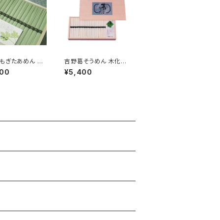
もぎたあめん 紙
吉野葛そうめん 木化粧
束
箱 42束
400
¥5,400