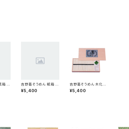
紙箱 3
吉野葛そうめん 紙箱 5
吉野葛そうめん 木化粧
7束
箱 42束
¥5,400
¥5,400