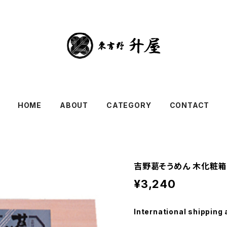
HOME
ABOUT
CATEGORY
CONTACT
吉野葛そうめん 木化粧箱 
¥3,240
International shipping 