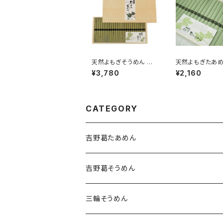
天然よもぎそうめん 紙
天然よもぎたあめ
箱 38束
箱 20束
¥3,780
¥2,160
CATEGORY
吉野葛たあめん
吉野葛そうめん
三輪そうめん