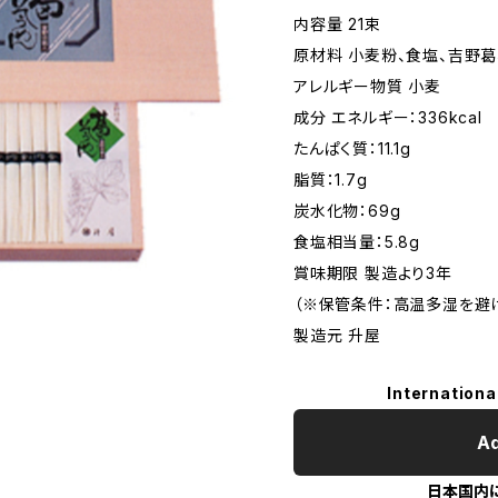
内容量 21束
原材料 小麦粉、食塩、吉野
アレルギー物質 小麦
成分 エネルギー：336kcal
たんぱく質：11.1g
脂質：1.7g
炭水化物：69g
食塩相当量：5.8g
賞味期限 製造より3年
（※保管条件：高温多湿を避
製造元 升屋
Internationa
Ad
日本国内