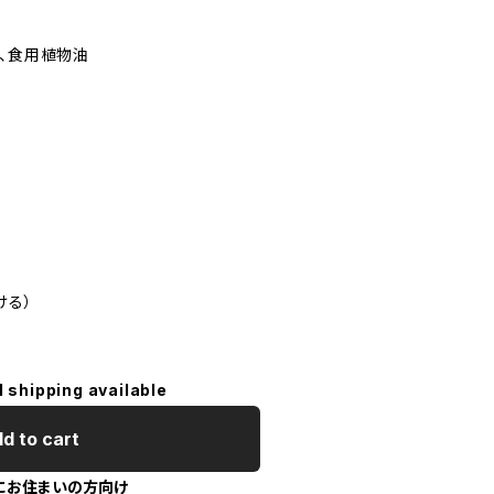
葛、食用植物油
ける）
l shipping available
d to cart
にお住まいの方向け