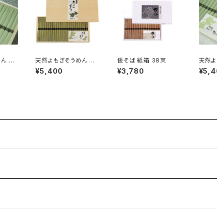
ん 紙
天然よもぎそうめん 木
倭そば 紙箱 38束
天然よ
化粧箱 42束
箱 57
¥5,400
¥3,780
¥5,