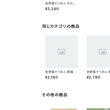
吉野葛そうめん 木化粧
箱 21束
¥3,240
同じカテゴリの商品
吉野葛そうめん 紙箱 2
吉野葛そうめん 
0束
8束
¥2,160
¥3,780
その他の商品